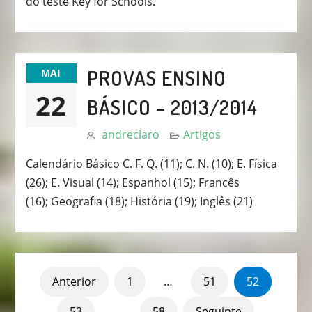
do teste Key for Schools.
PROVAS ENSINO
MAI
22
BÁSICO – 2013/2014
andreclaro
Artigos
Calendário Básico C. F. Q. (11); C. N. (10); E. Física
(26); E. Visual (14); Espanhol (15); Francês
(16); Geografia (18); História (19); Inglês (21)
NAVEGAÇÃO
Anterior
1
…
51
52
DE
53
…
58
Seguinte