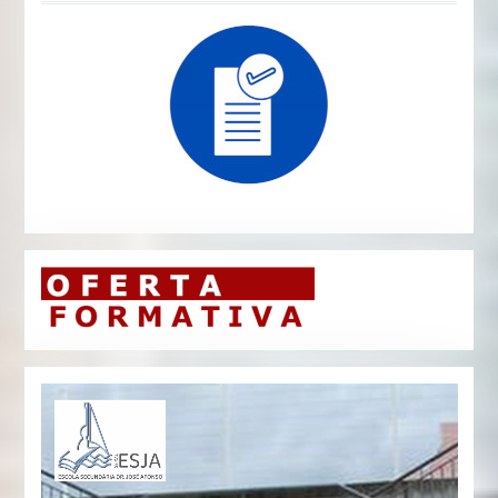
Reprodutor
de
vídeo