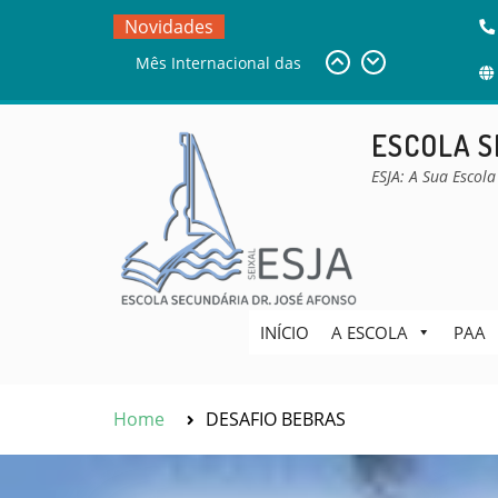
Skip
Novidades
to
DESAFIO BEBRAS
content
Sala de Estudo
Mês Internacional das
ESCOLA S
Bibliotecas Escolares –
MIBE
ESJA: A Sua Escola
INÍCIO
A ESCOLA
PAA
Home
DESAFIO BEBRAS