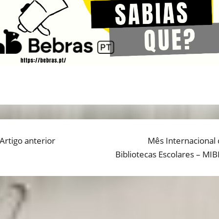
Previous
Artigo anterior
Next
Mês Internacional 
AVEGAÇÃO
post:
post:
Bibliotecas Escolares – MIB
E
RTIGOS