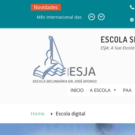
Skip
Novidades
to
DESAFIO BEBRAS
content
Sala de Estudo
Mês Internacional das
ESCOLA S
Bibliotecas Escolares –
MIBE
ESJA: A Sua Escola
INÍCIO
A ESCOLA
PAA
Home
Escola digital