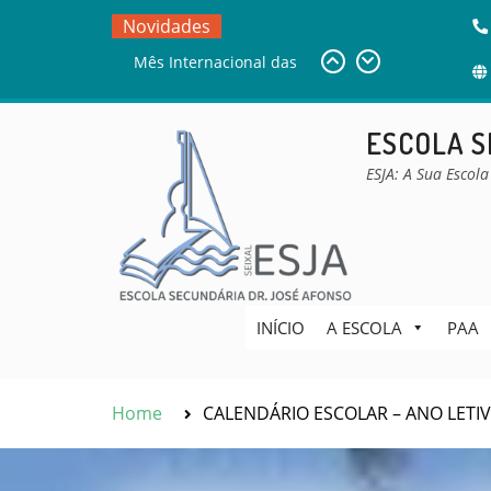
Skip
Novidades
to
DESAFIO BEBRAS
content
Sala de Estudo
Mês Internacional das
ESCOLA S
Bibliotecas Escolares –
MIBE
ESJA: A Sua Escola
INÍCIO
A ESCOLA
PAA
Home
CALENDÁRIO ESCOLAR – ANO LETIV