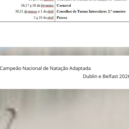
Previous
Campeão Nacional de Natação Adaptada
AVEGAÇÃO
post:
Next
Dublin e Belfast 202
E
post:
RTIGOS