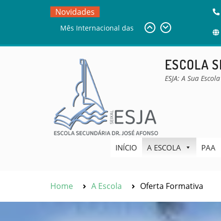
Skip
Novidades
to
DESAFIO BEBRAS
content
Sala de Estudo
Mês Internacional das
ESCOLA S
Bibliotecas Escolares –
MIBE
ESJA: A Sua Escola
INÍCIO
A ESCOLA
PAA
Home
A Escola
Oferta Formativa