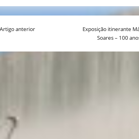
Previous
Artigo anterior
Next
Exposição itinerante Má
AVEGAÇÃO
post:
post:
Soares – 100 ano
E
RTIGOS