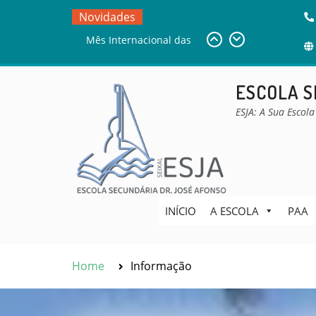
Skip
Novidades
to
DESAFIO BEBRAS
content
Sala de Estudo
Mês Internacional das
ESCOLA S
Bibliotecas Escolares –
MIBE
ESJA: A Sua Escola
INÍCIO
A ESCOLA
PAA
Home
Informação