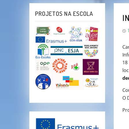
PROJETOS NA ESCOLA
I
Ca
Inf
18 
loc
de
Co
O 
Pr