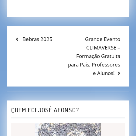
NAVEGAÇÃO
Previous
Bebras 2025
Next
Grande Evento
post:
post:
CLIMAVERSE –
DE
Formação Gratuita
ARTIGOS
para Pais, Professores
e Alunos!
QUEM FOI JOSÉ AFONSO?